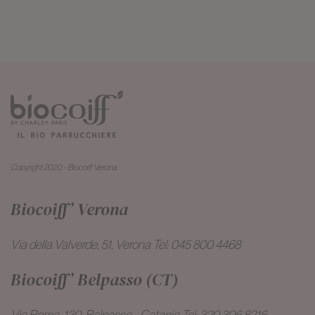
I 3 migliori tagli per capelli sottili e poco corposi
Balayage all’argilla: schiarire i capelli in modo naturale
Colorazione bio: cosa bisogna sapere prima di iniziare
Copyright 2020 - Biocoiff Verona
Biocoiff’ Verona
Via della Valverde, 51, Verona Tel: 045 800 4468
Biocoiff’ Belpasso (CT)