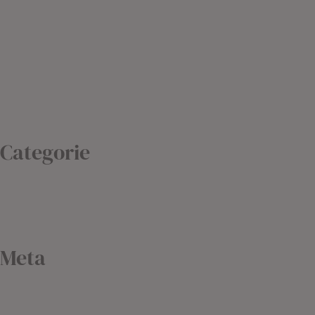
Febbraio 2021
Gennaio 2021
Dicembre 2020
Settembre 2020
Febbraio 2019
Agosto 2018
Categorie
Blog
Non classé
Uncategorized
Meta
Accedi
Feed dei contenuti