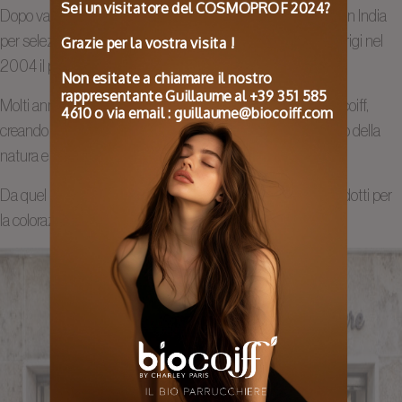
Sei un visitatore del COSMOPROF 2024?
Dopo varie ricerche, durate alcuni mesi, e numerosi viaggi in India
per selezionare le materie prime, decide di inaugurare a Parigi nel
Grazie per la vostra visita !
2004 il primo salone di Bio parrucchiere.
Non esitate a chiamare il nostro
rappresentante Guillaume al +39 351 585
Molti anni dopo Charles e i suoi figli fondano il marchio Biocoiff,
4610 o via email : guillaume@biocoiff.com
creando una linea di shampoo e trattamenti Bio nel rispetto della
natura e delle clienti.
Da quel momento in poi Biocoiff è leader in Francia dei prodotti per
la colorazione vegetale e dei prodotti biologici per capelli.