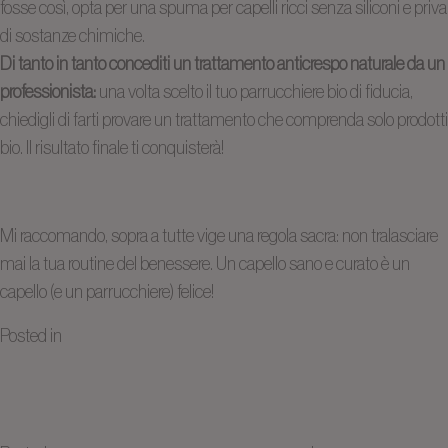
fosse così, opta per una spuma per capelli ricci senza siliconi e priva
di sostanze chimiche.
Di tanto in tanto concediti un trattamento anticrespo naturale da un
professionista:
una volta scelto il tuo parrucchiere bio di fiducia,
chiedigli di farti provare un trattamento che comprenda solo prodotti
bio. Il risultato finale ti conquisterà!
Mi raccomando, sopra a tutte vige una regola sacra: non tralasciare
mai la tua routine del benessere. Un capello sano e curato è un
capello (e un parrucchiere) felice!
su
Posted in
Non classé
26 commenti
Biocoiff Il bio parrucchiere
I
prodotti
naturale a Verona
bio,
la