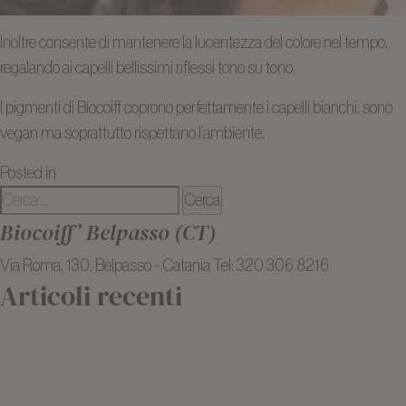
Inoltre consente di mantenere la lucentezza del colore nel tempo,
regalando ai capelli bellissimi riflessi tono su tono.
I pigmenti di Biocoiff coprono perfettamente i capelli bianchi, sono
vegan ma soprattutto rispettano l’ambiente.
su
Posted in
Blog
202 commenti
Ricerca
Biocoiff
per:
Il
Biocoiff’ Belpasso (CT)
bio
Via Roma, 130, Belpasso - Catania Tel: 320 306 8216
parrucchiere
Articoli recenti
naturale
a
I 3 migliori tagli per capelli sottili e poco corposi
Verona
Balayage all’argilla: schiarire i capelli in modo naturale
Colorazione bio: cosa bisogna sapere prima di iniziare