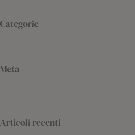
Febbraio 2019
Agosto 2018
Categorie
Blog
Non classé
Uncategorized
Meta
Accedi
Feed dei contenuti
Feed dei commenti
WordPress.org
Articoli recenti