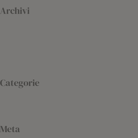
Archivi
Febbraio 2021
Gennaio 2021
Dicembre 2020
Settembre 2020
Febbraio 2019
Agosto 2018
Categorie
Blog
Non classé
Uncategorized
Meta