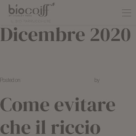
Mese:
Dicembre 2020
I prodotti bio, la scelta migliore
per i capelli ricci
Posted on
30 Dicembre 2020
21 Marzo 2024
by
Juliette
NICOLAS
Come evitare
che il riccio