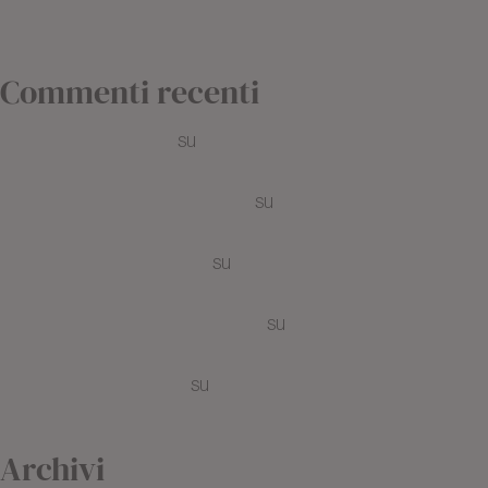
Che cosa si intende per colorazione all’hennè ?
I prodotti bio, la scelta migliore per i capelli ricci
Commenti recenti
sinusitis ent symptoms
su
I prodotti bio, la scelta migliore per i
capelli ricci
amoxicillin adverse effect overview
su
Che cosa si intende per
colorazione all’hennè ?
pneumonia amoxicillin guide
su
I prodotti bio, la scelta migliore per i
capelli ricci
penicillin allergy swelling symptoms
su
Hennè e Colorazioni
vegetali : Che differenza c’è ?
otitis media inflammation
su
Colorazione bio: cosa bisogna sapere
prima di iniziare
Archivi