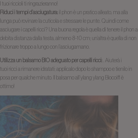
I tuoi riccioli ti ringrazieranno!
Riduci i tempi d’asciugatura:
il phon è un pratico alleato, ma alla
lunga può rovinare la cuticola e stressare le punte. Quindi come
asciugare i capelli ricci? Una buona regola è quella di tenere il phon a
debita distanza dalla testa, almeno 8-10 cm; un’altra è quella di non
frizionare troppo a lungo con l’asciugamano.
Utilizza
un balsamo BIO adeguato
per capelli ricci:
.
Aiuterà i
tuoi
ricci
a rimanere idratati;
applical
o
dopo lo shampoo e
tienil
o
in
posa per qualche minuto.
Il balsamo all’ylang ylang Biocoiff è
ottimo!