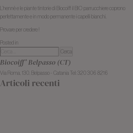
L’hennè e le piante tintorie di Biocoiff il BIO parrucchiere coprono
perfettamente e in modo permanente i capelli bianchi.
Provare per credere !
su
Posted in
Blog
23 commenti
Ricerca
Che
per:
cosa
Biocoiff’ Belpasso (CT)
si
Via Roma, 130, Belpasso - Catania Tel: 320 306 8216
intende
Articoli recenti
per
colorazione
I 3 migliori tagli per capelli sottili e poco corposi
all’hennè
Balayage all’argilla: schiarire i capelli in modo naturale
?
Colorazione bio: cosa bisogna sapere prima di iniziare
Che cosa si intende per colorazione all’hennè ?
I prodotti bio, la scelta migliore per i capelli ricci