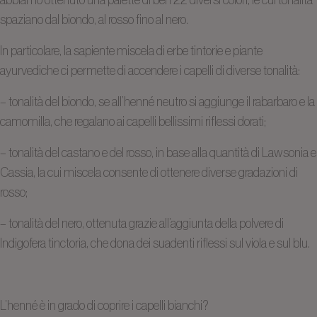
abbiamo ottenuto una palette di ben 22 diversi colori, le cui tonalità
spaziano dal biondo, al rosso fino al nero.
In particolare, la sapiente miscela di erbe tintorie e piante
ayurvediche ci permette di accendere i capelli di diverse tonalità:
– tonalità del biondo, se all’henné neutro si aggiunge il rabarbaro e la
camomilla, che regalano ai capelli bellissimi riflessi dorati;
– tonalità del castano e del rosso, in base alla quantità di Lawsonia e
Cassia, la cui miscela consente di ottenere diverse gradazioni di
rosso;
– tonalità del nero, ottenuta grazie all’aggiunta della polvere di
Indigofera tinctoria, che dona dei suadenti riflessi sul viola e sul blu.
L’henné è in grado di coprire i capelli bianchi?