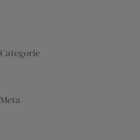
Gennaio 2021
Dicembre 2020
Settembre 2020
Febbraio 2019
Agosto 2018
Categorie
Blog
Non classé
Uncategorized
Meta
Accedi
Feed dei contenuti
Feed dei commenti