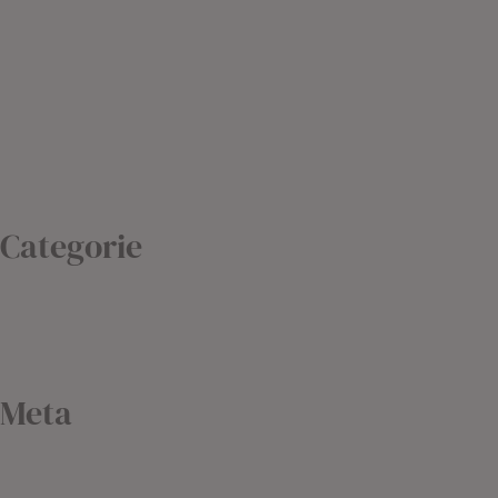
Febbraio 2021
Gennaio 2021
Dicembre 2020
Settembre 2020
Febbraio 2019
Agosto 2018
Categorie
Blog
Non classé
Uncategorized
Meta
Accedi
Feed dei contenuti