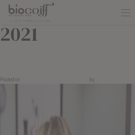
Mese:
Gennaio
2021
Balayage all’argilla: schiarire i
capelli in modo naturale
Posted on
28 Gennaio 2021
21 Marzo 2024
by
Juliette NICOLAS