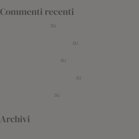
Commenti recenti
sinusitis ent symptoms
su
I prodotti bio, la scelta migliore per i
capelli ricci
amoxicillin adverse effect overview
su
Che cosa si intende per
colorazione all’hennè ?
pneumonia amoxicillin guide
su
I prodotti bio, la scelta migliore per i
capelli ricci
penicillin allergy swelling symptoms
su
Hennè e Colorazioni
vegetali : Che differenza c’è ?
otitis media inflammation
su
Colorazione bio: cosa bisogna sapere
prima di iniziare
Archivi
Febbraio 2021