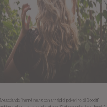
Mescolando l’henné neutro con altri tipi di polveri noi di Biocoiff’