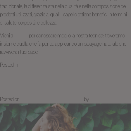
tradizionale, la differenza sta nella qualità e nella composizione dei
prodotti utilizzati, grazie ai quali il capello ottiene benefici in termini
di salute, corposità e bellezza.
Vieni a
trovarci
per conoscere meglio la nostra tecnica: troveremo
insieme quella che fa per te, applicando un balayage naturale che
ravviverà i tuoi capelli!
su
Posted in
Non classé
21 commenti
Colorazione bio: cosa bisogna
Balayage
all’argilla:
sapere prima di iniziare
schiarire
i
Posted on
8 Gennaio 2021
21 Marzo 2024
by
Juliette NICOLAS
capelli
in
modo
naturale